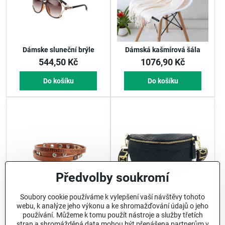
Dámske sluneční brýle
Dámská kašmírová šála
544,50 Kč
1076,90 Kč
Do košíku
Do košíku
Předvolby soukromí
Soubory cookie používáme k vylepšení vaší návštěvy tohoto
Dámský kožený zavinovací
Dámská taška
webu, k analýze jeho výkonu a ke shromažďování údajů o jeho
náramek
používání. Můžeme k tomu použít nástroje a služby třetích
1167,70 Kč
943,80 Kč
stran a shromážděná data mohou být přenášena partnerům v