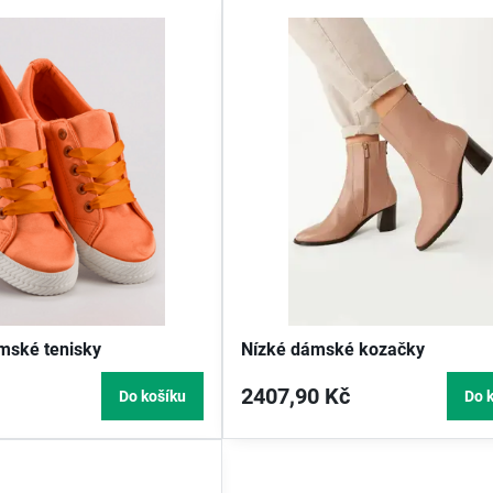
mské tenisky
Nízké dámské kozačky
2407,90 Kč
Do košíku
Do 