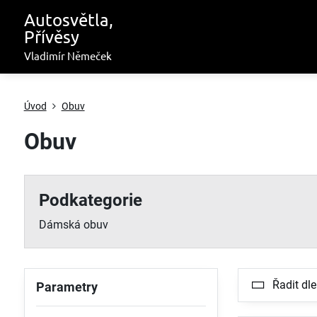
Autosvětla,
Přívěsy
Vladimír Němeček
Úvod
Obuv
Obuv
Podkategorie
Dámská obuv
Řadit dle
Parametry