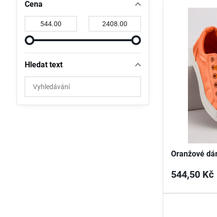
Cena
Od:
Do:
Hledat text
Prohledat
výsledky
filtru
fulltextem
Oranžové dá
544,50 Kč