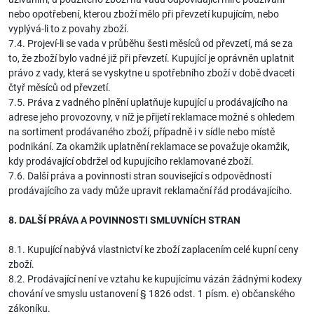
nebo opotřebení, kterou zboží mělo při převzetí kupujícím, nebo
vyplývá-li to z povahy zboží.
7.4. Projeví-li se vada v průběhu šesti měsíců od převzetí, má se za
to, že zboží bylo vadné již při převzetí. Kupující je oprávněn uplatnit
právo z vady, která se vyskytne u spotřebního zboží v době dvaceti
čtyř měsíců od převzetí.
7.5. Práva z vadného plnění uplatňuje kupující u prodávajícího na
adrese jeho provozovny, v níž je přijetí reklamace možné s ohledem
na sortiment prodávaného zboží, případně i v sídle nebo místě
podnikání. Za okamžik uplatnění reklamace se považuje okamžik,
kdy prodávající obdržel od kupujícího reklamované zboží.
7.6. Další práva a povinnosti stran související s odpovědností
prodávajícího za vady může upravit reklamační řád prodávajícího.
8. DALŠÍ PRÁVA A POVINNOSTI SMLUVNÍCH STRAN
8.1. Kupující nabývá vlastnictví ke zboží zaplacením celé kupní ceny
zboží.
8.2. Prodávající není ve vztahu ke kupujícímu vázán žádnými kodexy
chování ve smyslu ustanovení § 1826 odst. 1 písm. e) občanského
zákoníku.