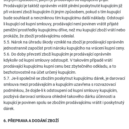
Prodávající je taktéž oprávněn vrátit plnění poskytnuté kupujícím již
při vrácení zboží kupujícím či jiným způsobem, pokud s tím kupující
bude souhlasit a nevzniknou tím kupujícímu další náklady. Odstoupí-
li kupující od kupní smlouvy, prodávající není povinen vrátit přijaté
peněžní prostředky kupujícímu dříve, než mu kupující zboží vrátí nebo
prokáže, že zboží prodávajícímu odeslal.
5.5. Nárok na úhradu škody vzniklé na zboží je prodávající oprávněn
jednostranně započíst proti nároku kupujícího na vrácení kupní ceny.
5.6. Do doby převzetí zboží kupujícím je prodávající oprávněn
kdykoliv od kupní smlouvy odstoupit. V takovém případě vrátí
prodávající kupujícímu kupní cenu bez zbytečného odkladu, a to
bezhotovostně na účet určený kupujícím.
5.7. Je-li společně se zbožím poskytnut kupujícímu dárek, je darovací
smlouva mezi prodávajícím a kupujícím uzavřena s rozvazovací
podmínkou, že dojde-li k odstoupení od kupní smlouvy kupujícím,
pozbývá darovací smlouva ohledně takového dárku účinnosti a
kupující je povinen spolu se zbožím prodávajícímu vrátit i poskytnutý
dárek.
6. PŘEPRAVA A DODÁNÍ ZBOŽÍ