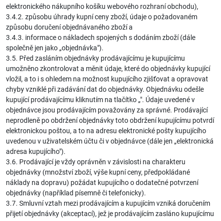
elektronického nákupního košíku webového rozhraní obchodu),
3.4.2. způsobu úhrady kupní ceny zboží, údaje o požadovaném
způsobu doručení objednávaného zboží a
3.4.3. informace o nákladech spojených s dodáním zboží (dále
společně jen jako „objednávka").
3.5. Před zasláním objednávky prodávajícímu je kupujícímu
umožněno zkontrolovat a měnit údaje, které do objednávky kupující
vložil, a to i s ohledem na možnost kupujícího zjišťovat a opravovat
chyby vzniklé při zadávání dat do objednávky. Objednávku odešle
kupující prodávajícímu kliknutím na tlačítko „". Údaje uvedené v
objednávce jsou prodávajícím považovány za správné. Prodávající
neprodleně po obdržení objednávky toto obdržení kupujícímu potvrdí
elektronickou poštou, a to na adresu elektronické pošty kupujícího
uvedenou v uživatelském účtu či v objednávce (dále jen „elektronická
adresa kupujícího").
3.6. Prodávající je vždy oprávněn v závislosti na charakteru
objednávky (množství zboží, výše kupní ceny, předpokládané
náklady na dopravu) požádat kupujícího o dodatečné potvrzení
objednávky (například písemně či telefonicky).
3.7. Smluvní vztah mezi prodávajícím a kupujícím vzniká doručením
přijetí objednávky (akceptací), jež je prodávajícím zasláno kupujícímu