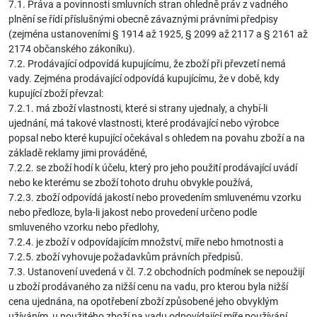
7.1. Práva a povinnosti smluvních stran ohledně práv z vadného
plnění se řídí příslušnými obecně závaznými právními předpisy
(zejména ustanoveními § 1914 až 1925, § 2099 až 2117 a § 2161 až
2174 občanského zákoníku).
7.2. Prodávající odpovídá kupujícímu, že zboží při převzetí nemá
vady. Zejména prodávající odpovídá kupujícímu, že v době, kdy
kupující zboží převzal:
7.2.1. má zboží vlastnosti, které si strany ujednaly, a chybí-li
ujednání, má takové vlastnosti, které prodávající nebo výrobce
popsal nebo které kupující očekával s ohledem na povahu zboží a na
základě reklamy jimi prováděné,
7.2.2. se zboží hodí k účelu, který pro jeho použití prodávající uvádí
nebo ke kterému se zboží tohoto druhu obvykle používá,
7.2.3. zboží odpovídá jakostí nebo provedením smluvenému vzorku
nebo předloze, byla-li jakost nebo provedení určeno podle
smluveného vzorku nebo předlohy,
7.2.4. je zboží v odpovídajícím množství, míře nebo hmotnosti a
7.2.5. zboží vyhovuje požadavkům právních předpisů.
7.3. Ustanovení uvedená v čl. 7.2 obchodních podmínek se nepoužijí
u zboží prodávaného za nižší cenu na vadu, pro kterou byla nižší
cena ujednána, na opotřebení zboží způsobené jeho obvyklým
užíváním, u použitého zboží na vadu odpovídající míře používání