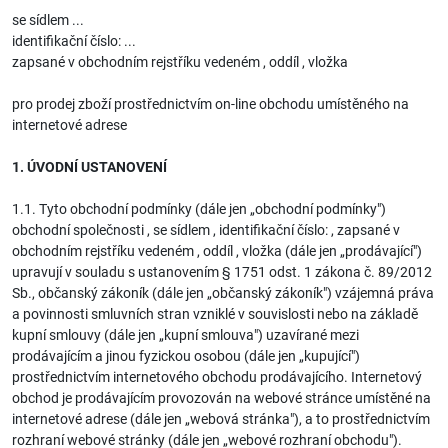
se sídlem ...
identifikační číslo: ...
zapsané v obchodním rejstříku vedeném , oddíl , vložka
pro prodej zboží prostřednictvím on-line obchodu umístěného na
internetové adrese
1. ÚVODNÍ USTANOVENÍ
1.1. Tyto obchodní podmínky (dále jen „obchodní podmínky")
obchodní společnosti , se sídlem , identifikační číslo: , zapsané v
obchodním rejstříku vedeném , oddíl , vložka (dále jen „prodávající")
upravují v souladu s ustanovením § 1751 odst. 1 zákona č. 89/2012
Sb., občanský zákoník (dále jen „občanský zákoník") vzájemná práva
a povinnosti smluvních stran vzniklé v souvislosti nebo na základě
kupní smlouvy (dále jen „kupní smlouva") uzavírané mezi
prodávajícím a jinou fyzickou osobou (dále jen „kupující")
prostřednictvím internetového obchodu prodávajícího. Internetový
obchod je prodávajícím provozován na webové stránce umístěné na
internetové adrese (dále jen „webová stránka"), a to prostřednictvím
rozhraní webové stránky (dále jen „webové rozhraní obchodu").