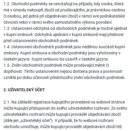
1.2. Obchodní podmínky se nevztahují na případy, kdy osoba, která
má v úmyslu nakoupit zboží od prodávajícího, je právnickou osobou
či osobou, jež jedná při objednávání zboží v rámci své podnikatelské
činnosti nebo v rámci svého samostatného výkonu povolání.
1.3. Ustanovení odchylná od obchodních podmínek je možné sjednat
v kupní smlouvě. Odchylná ujednání v kupní smlouvě mají přednost
před ustanoveními obchodních podmínek.
1.4. Ustanovení obchodních podmínek jsou nedílnou součástí kupní
smlouvy. Kupní smlouva a obchodní podmínky jsou vyhotoveny v
českém jazyce. Kupní smlouvu lze uzavřít v českém jazyce.
1.5. Znění obchodních podmínek může prodávající měnit či
doplňovat. Tímto ustanovením nejsou dotčena práva a povinnosti
vzniklá po dobu účinnosti předchozího znění obchodních podmínek.
2. UŽIVATELSKÝ ÚČET
2.1. Na základě registrace kupujícího provedené na webové stránce
může kupující přistupovat do svého uživatelského rozhraní. Ze svého
uživatelského rozhraní může kupující provádět objednávání zboží
(dále jen „uživatelský účet"). V případě, že to webové rozhraní
obchodu umožňuje, může kupující provádět objednávání zboží též