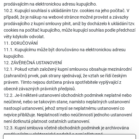
prodávajícím na elektronickou adresu kupujícího.
10.2. Kupující souhlasí s ukládáním tzv. cookies na jeho počítač. V
případě, že je nákup na webové stránce možné provést a závazky
prodávajícího z kupní smlouvy plnit, aniž by docházelo k ukládání tzv.
cookies na počítač kupujícího, může kupující souhlas podle předchozí
věty kdykoliv odvolat.
11. DORUČOVÁNÍ
11.1. Kupujícímu může být doručováno na elektronickou adresu
kupujícího.
12. ZÁVĚREČNÁ USTANOVENÍ
12.1. Pokud vztah založený kupní smlouvou obsahuje mezinárodní
(zahraniční) prvek, pak strany sjednávají, že vztah se řídí českým
právem. Tímto nejsou dotčena práva spotřebitele vyplývající z
obecně závazných právních předpisů.
12.2. Je-li některé ustanovení obchodních podmínek neplatné nebo
neúčinné, nebo se takovým stane, namísto neplatných ustanovení
nastoupí ustanovení, jehož smysl se neplatnému ustanovení co
nejvíce přibližuje. Neplatností nebo neúčinností jednoho ustanovení
není dotknutá platnost ostatních ustanovení.
12.3. Kupní smlouva včetně obchodních podmínek je archivována
prodávajícím v elektronické podobě a není přístupná.