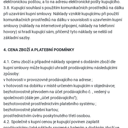
elektronickou poštou, a to na adresu elektronické pošty kupujícího.
3.8. Kupující souhlasí s použitím komunikačních prostředků na dálku
při uzavírání kupní smlouvy. Náklady vzniklé kupujícímu při použití
komunikačních prostředků na dálku v souvislosti s uzavřením kupní
smlouvy (náklady na internetové připojení, náklady na telefonní
hovory) si hradí kupující sám, přičemž tyto náklady se neliší od
základní sazby.
4. CENA ZBOŽÍ A PLATEBNÍ PODMÍNKY
4.1. Cenu zboží a případné náklady spojené s dodáním zboží dle
kupní smlouvy může kupující uhradit prodávajícímu následujícími
způsoby:
v hotovosti v provozovně prodávajícího na adrese ;
v hotovosti na dobírku v místě určeném kupujícím v objednávce;
bezhotovostně převodem na účet prodávajícího č. , vedený u
společnosti (dále jen „účet prodávajícího");
bezhotovostně prostřednictvím platebního systému ;
bezhotovostně platební kartou;
prostřednictvím úvěru poskytnutého třetí osobou.
4.2. Společně s kupní cenou je kupující povinen zaplatit
prodávajícímu také náklady spojené s balením a dodáním zboží ve