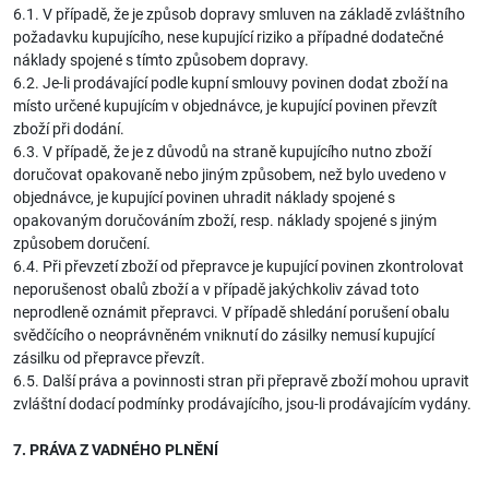
6.1. V případě, že je způsob dopravy smluven na základě zvláštního
požadavku kupujícího, nese kupující riziko a případné dodatečné
náklady spojené s tímto způsobem dopravy.
6.2. Je-li prodávající podle kupní smlouvy povinen dodat zboží na
místo určené kupujícím v objednávce, je kupující povinen převzít
zboží při dodání.
6.3. V případě, že je z důvodů na straně kupujícího nutno zboží
doručovat opakovaně nebo jiným způsobem, než bylo uvedeno v
objednávce, je kupující povinen uhradit náklady spojené s
opakovaným doručováním zboží, resp. náklady spojené s jiným
způsobem doručení.
6.4. Při převzetí zboží od přepravce je kupující povinen zkontrolovat
neporušenost obalů zboží a v případě jakýchkoliv závad toto
neprodleně oznámit přepravci. V případě shledání porušení obalu
svědčícího o neoprávněném vniknutí do zásilky nemusí kupující
zásilku od přepravce převzít.
6.5. Další práva a povinnosti stran při přepravě zboží mohou upravit
zvláštní dodací podmínky prodávajícího, jsou-li prodávajícím vydány.
7. PRÁVA Z VADNÉHO PLNĚNÍ