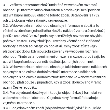
3.1. Veškerá prezentace zboží umístěná ve webovém rozhraní
obchodu je informativního charakteru a prodávající není povinen
uzavřít kupní smlouvu ohledně tohoto zboží. Ustanovení § 1732
odst. 2 občanského zákoníku se nepoužije.
3.2. Webové rozhraní obchodu obsahuje informace o zboží, a to
včetně uvedení cen jednotlivého zboží a nákladů za navrácení zboží,
jestliže toto zboží ze své podstaty nemůže být navráceno obvyklou
poštovní cestou. Ceny zboží jsou uvedeny včetně daně z přidané
hodnoty a všech souvisejících poplatků. Ceny zboží zůstávají v
platnosti po dobu, kdy jsou zobrazovány ve webovém rozhraní
obchodu. Tímto ustanovením není omezena možnost prodávajícího
uzavřít kupní smlouvu za individuálně sjednaných podmínek.
3.3. Webové rozhraní obchodu obsahuje také informace o nákladech
spojených s balením a dodáním zboží. Informace o nákladech
spojených s balením a dodáním zboží uvedené ve webovém rozhraní
obchodu platí pouze v případech, kdy je zboží doručováno v rámci
území České republiky.
3.4. Pro objednání zboží vyplní kupující objednávkový formulář ve
webovém rozhraní obchodu. Objednávkový formulář obsahuje
zejména informace o:
3.4.1. objednávaném zboží (objednávané zboží „vloží" kupující do