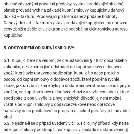
obecně závaznými právními předpisy, vystaví prodávající ohledně
plateb prováděných na základě kupní smlouvy kupujícímu daňový
doklad – fakturu. Prodávající plátcem daně z přidané hodnoty.
Daňový doklad – fakturu vystaví prodávající kupujícímu po uhrazení
ceny zboží a zašle jej v elektronické podobě na elektronickou adresu
kupujícího.
5. ODSTOUPENÍ OD KUPNÍ SMLOUVY
5.1. Kupující bere na vědomí, že dle ustanovení § 1837 občanského
zákoníku, nelze mimo jiné odstoupit od kupní smlouvy o dodávce
zboží, které bylo upraveno podle přání kupujícího nebo pro jeho
osobu, od kupní smlouvy o dodávce zboží, které podléhá rychlé
zkáze, jakož i zboží, které bylo po dodání nenávratně smíseno s jiným
zbožím, od kupní smlouvy o dodávce zboží v uzavřeném obalu, které
spotřebitel z obalu vyňal a z hygienických důvodů jej není možné
vrátit a od kupní smlouvy o dodávce zvukové nebo obrazové
nahrávky nebo počítačového programu, pokud porušil jejich původní
obal.
5.2. Nejedná-li se o případ uvedený v čl. 5.1 či o jiný případ, kdy nelze
od kupní smlouvy odstoupit, má kupující v souladu s ustanovením §