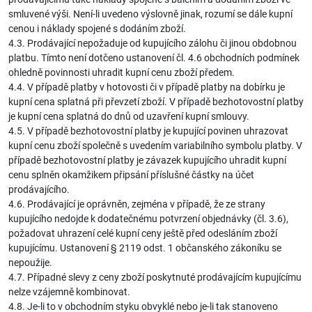
smluvené výši. Není-li uvedeno výslovně jinak, rozumí se dále kupní
cenou i náklady spojené s dodáním zboží.
4.3. Prodávající nepožaduje od kupujícího zálohu či jinou obdobnou
platbu. Tímto není dotčeno ustanovení čl. 4.6 obchodních podmínek
ohledně povinnosti uhradit kupní cenu zboží předem.
4.4. V případě platby v hotovosti či v případě platby na dobírku je
kupní cena splatná při převzetí zboží. V případě bezhotovostní platby
je kupní cena splatná do dnů od uzavření kupní smlouvy.
4.5. V případě bezhotovostní platby je kupující povinen uhrazovat
kupní cenu zboží společně s uvedením variabilního symbolu platby. V
případě bezhotovostní platby je závazek kupujícího uhradit kupní
cenu splněn okamžikem připsání příslušné částky na účet
prodávajícího.
4.6. Prodávající je oprávněn, zejména v případě, že ze strany
kupujícího nedojde k dodatečnému potvrzení objednávky (čl. 3.6),
požadovat uhrazení celé kupní ceny ještě před odesláním zboží
kupujícímu. Ustanovení § 2119 odst. 1 občanského zákoníku se
nepoužije.
4.7. Případné slevy z ceny zboží poskytnuté prodávajícím kupujícímu
nelze vzájemně kombinovat.
4.8. Je-li to v obchodním styku obvyklé nebo je-li tak stanoveno