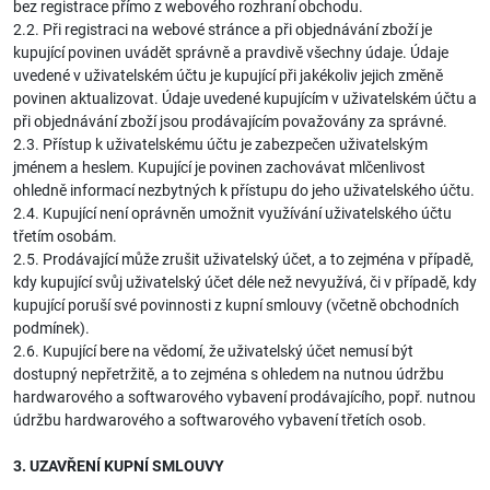
bez registrace přímo z webového rozhraní obchodu.
2.2. Při registraci na webové stránce a při objednávání zboží je
kupující povinen uvádět správně a pravdivě všechny údaje. Údaje
uvedené v uživatelském účtu je kupující při jakékoliv jejich změně
povinen aktualizovat. Údaje uvedené kupujícím v uživatelském účtu a
při objednávání zboží jsou prodávajícím považovány za správné.
2.3. Přístup k uživatelskému účtu je zabezpečen uživatelským
jménem a heslem. Kupující je povinen zachovávat mlčenlivost
ohledně informací nezbytných k přístupu do jeho uživatelského účtu.
2.4. Kupující není oprávněn umožnit využívání uživatelského účtu
třetím osobám.
2.5. Prodávající může zrušit uživatelský účet, a to zejména v případě,
kdy kupující svůj uživatelský účet déle než nevyužívá, či v případě, kdy
kupující poruší své povinnosti z kupní smlouvy (včetně obchodních
podmínek).
2.6. Kupující bere na vědomí, že uživatelský účet nemusí být
dostupný nepřetržitě, a to zejména s ohledem na nutnou údržbu
hardwarového a softwarového vybavení prodávajícího, popř. nutnou
údržbu hardwarového a softwarového vybavení třetích osob.
3. UZAVŘENÍ KUPNÍ SMLOUVY