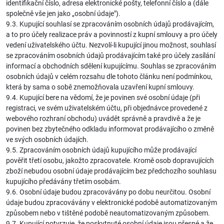
identifikační číslo, adresa elektronické pošty, telefonní číslo a (dále
společně vše jen jako „osobní údaje").
9.3. Kupující souhlasí se zpracováním osobních údajů prodávajícím,
a to pro účely realizace práv a povinností z kupní smlouvy a pro účely
vedení uživatelského účtu. Nezvolí-li kupující jinou možnost, souhlasí
se zpracováním osobních údajů prodávajícím také pro účely zasílání
informací a obchodních sdělení kupujícímu. Souhlas se zpracováním
osobních údajů v celém rozsahu dle tohoto článku není podmínkou,
která by sama o sobě znemožňovala uzavření kupní smlouvy.
9.4. Kupující bere na vědomí, že je povinen své osobní údaje (při
registraci, ve svém uživatelském účtu, při objednávce provedené z
webového rozhraní obchodu) uvádět správně a pravdivě a že je
povinen bez zbytečného odkladu informovat prodávajícího o změně
ve svých osobních údajích.
9.5. Zpracováním osobních údajů kupujícího může prodávající
pověřit třetí osobu, jakožto zpracovatele. Kromě osob dopravujících
zboží nebudou osobní údaje prodávajícím bez předchozího souhlasu
kupujícího předávány třetím osobám.
9.6. Osobní údaje budou zpracovávány po dobu neurčitou. Osobní
údaje budou zpracovávány v elektronické podobě automatizovaným
způsobem nebo v tištěné podobě neautomatizovaným způsobem.
9.7. Kupující potvrzuje, že poskytnuté osobní údaje jsou přesné a že