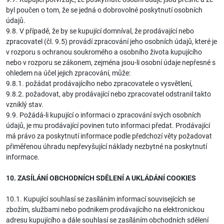
byl poučen o tom, že se jedná o dobrovolné poskytnutí osobních
údajů.
9.8. V případě, že by se kupující domníval, že prodávající nebo
zpracovatel (čl. 9.5) provádí zpracování jeho osobních údajů, které je
v rozporu s ochranou soukromého a osobního života kupujícího
nebo v rozporu se zákonem, zejména jsou-li osobní údaje nepřesné s
ohledem na účel jejich zpracování, může:
9.8.1. požádat prodávajícího nebo zpracovatele o vysvětlení,
9.8.2. požadovat, aby prodávající nebo zpracovatel odstranil takto
vzniklý stav.
9.9. Požádá-li kupující o informaci o zpracování svých osobních
údajů, je mu prodávající povinen tuto informaci předat. Prodávající
má právo za poskytnutí informace podle předchozí věty požadovat
přiměřenou úhradu nepřevyšující náklady nezbytné na poskytnutí
informace.
10. ZASÍLÁNÍ OBCHODNÍCH SDĚLENÍ A UKLÁDÁNÍ COOKIES
10.1. Kupující souhlasí se zasíláním informací souvisejících se
zbožím, službami nebo podnikem prodávajícího na elektronickou
adresu kupujícího a dále souhlasí se zasíláním obchodních sdělení