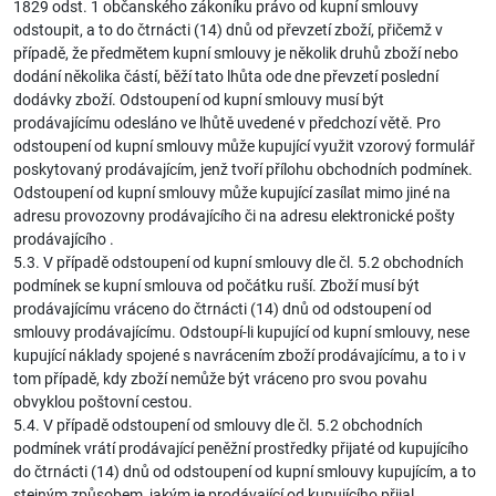
1829 odst. 1 občanského zákoníku právo od kupní smlouvy
odstoupit, a to do čtrnácti (14) dnů od převzetí zboží, přičemž v
případě, že předmětem kupní smlouvy je několik druhů zboží nebo
dodání několika částí, běží tato lhůta ode dne převzetí poslední
dodávky zboží. Odstoupení od kupní smlouvy musí být
prodávajícímu odesláno ve lhůtě uvedené v předchozí větě. Pro
odstoupení od kupní smlouvy může kupující využit vzorový formulář
poskytovaný prodávajícím, jenž tvoří přílohu obchodních podmínek.
Odstoupení od kupní smlouvy může kupující zasílat mimo jiné na
adresu provozovny prodávajícího či na adresu elektronické pošty
prodávajícího .
5.3. V případě odstoupení od kupní smlouvy dle čl. 5.2 obchodních
podmínek se kupní smlouva od počátku ruší. Zboží musí být
prodávajícímu vráceno do čtrnácti (14) dnů od odstoupení od
smlouvy prodávajícímu. Odstoupí-li kupující od kupní smlouvy, nese
kupující náklady spojené s navrácením zboží prodávajícímu, a to i v
tom případě, kdy zboží nemůže být vráceno pro svou povahu
obvyklou poštovní cestou.
5.4. V případě odstoupení od smlouvy dle čl. 5.2 obchodních
podmínek vrátí prodávající peněžní prostředky přijaté od kupujícího
do čtrnácti (14) dnů od odstoupení od kupní smlouvy kupujícím, a to
stejným způsobem, jakým je prodávající od kupujícího přijal.